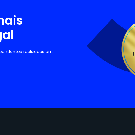
mais
gal
ependentes realizados em