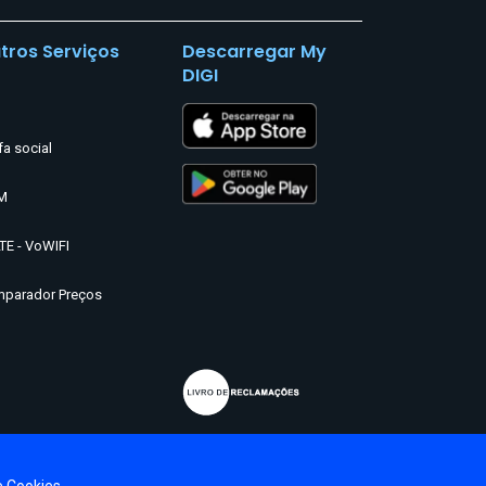
tros Serviços
Descarregar My
DIGI
fa social
M
TE - VoWIFI
parador Preços