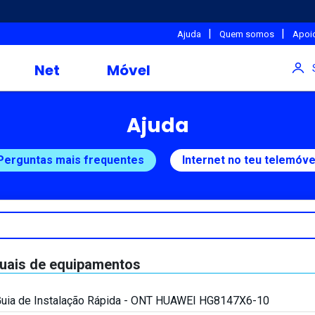
|
|
Ajuda
Quem somos
Apoio
Net
Móvel
Ajuda
Perguntas mais frequentes
Internet no teu telemóve
uais de equipamentos
uia de Instalação Rápida - ONT HUAWEI HG8147X6-10