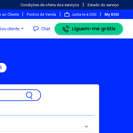
|
Condições de oferta dos serviços
Estado do serviço
|
|
|
 ao Cliente
Pontos de Venda
Junta-te à DIGI
My DIGI
Liguem-me grátis
Sou cliente
Chat
l