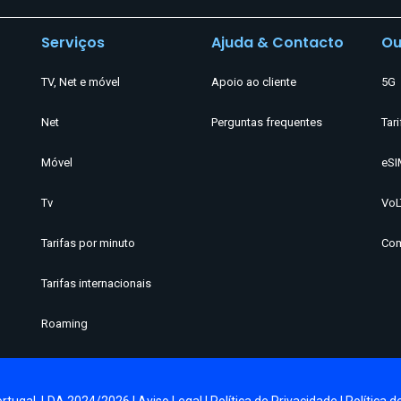
Serviços
Ajuda & Contacto
Ou
TV, Net e móvel
Apoio ao cliente
5G
Net
Perguntas frequentes
Tari
Móvel
eSI
Tv
VoL
Tarifas por minuto
Com
Tarifas internacionais
Roaming