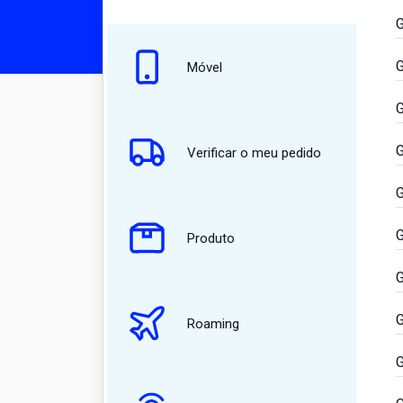
G
G
Móvel
G
G
Verificar o meu pedido
G
G
Produto
G
G
Roaming
G