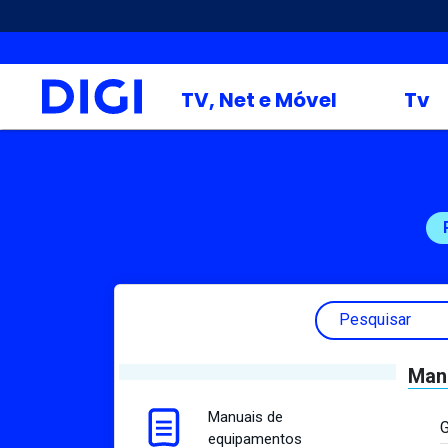
TV, Net e Móvel
Tv
Pesquisar
Man
Manuais de
G
equipamentos