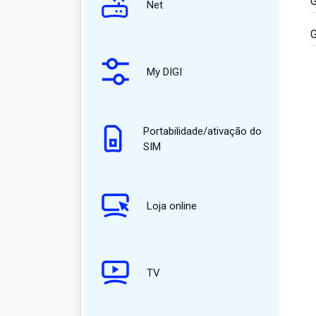
G
Net
G
My DIGI
Portabilidade/ativação do
SIM
Loja online
TV