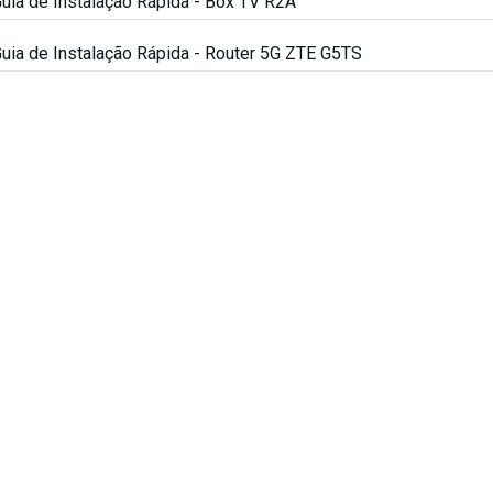
uia de Instalação Rápida - Box TV R2A
uia de Instalação Rápida - Router 5G ZTE G5TS