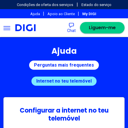
|
Condições de oferta dos serviços
Estado do serviço
|
|
Ajuda
Apoio ao Cliente
My DIGI
Liguem-me
Chat
Ajuda
Perguntas mais frequentes
Internet no teu telemóvel
Configurar a internet no teu
telemóvel