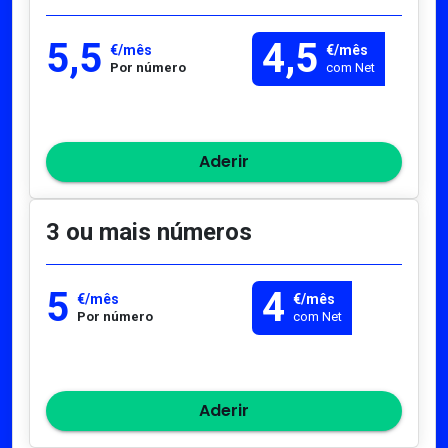
5,5
4,5
€/mês
€/mês
Por número
com Net
Aderir
3 ou mais números
5
4
€/mês
€/mês
Por número
com Net
Aderir