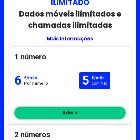
ILIMITADO
Dados móveis ilimitados e
chamadas ilimitadas
Mais Informações
1 número
6
5
€/mês
€/mês
Por número
com Net
Aderir
2 números