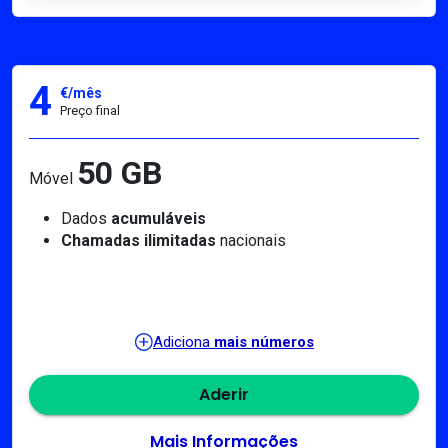
4
€/mês
Preço final
50 GB
Móvel
Dados
acumuláveis
Chamadas ilimitadas
nacionais
Adiciona
mais números
Aderir
Mais Informações