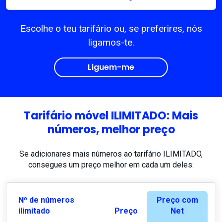
Escolhe o teu tarifário ou, se preferires, nós
ligamos-te.
Liguem-me
Tarifário móvel ILIMITADO: Mais
números, melhor preço
Se adicionares mais números ao tarifário ILIMITADO,
consegues um preço melhor em cada um deles:
Nº de números
Preço com
ilimitado
Preço
Net