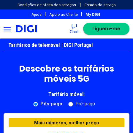
|
Condições de oferta dos serviços
Estado do serviço
|
|
Ajuda
Apoio ao Cliente
My DIGI
Liguem-me
Chat
Tarifários de telemóvel | DIGI Portugal
Descobre os tarifários
móveis 5G
Tarifário móvel:
Pós-pago
Pré-pago
Mais números, melhor preço