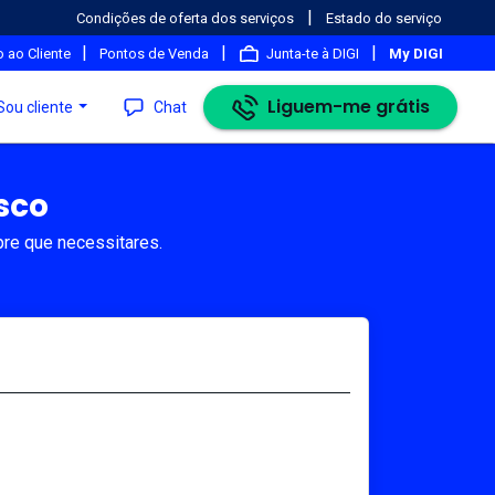
|
Condições de oferta dos serviços
Estado do serviço
|
|
|
 ao Cliente
Pontos de Venda
Junta-te à DIGI
My DIGI
Liguem-me grátis
Sou cliente
Chat
sco
pre que necessitares.