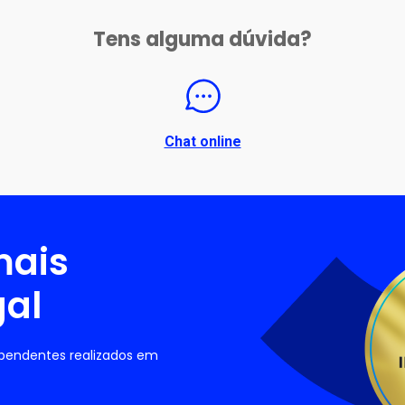
Tens alguma dúvida?
Chat online
mais
gal
ependentes realizados em