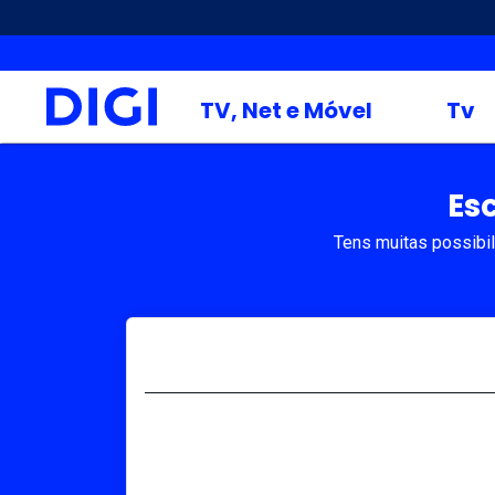
TV, Net e Móvel
Tv
Es
Tens muitas possibil