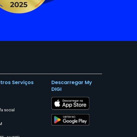
tros Serviços
Descarregar My
DIGI
fa social
M