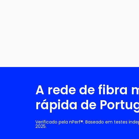
A rede de fibra 
rápida de Portu
Verificado pela nPerf®. Baseado em testes ind
2025.