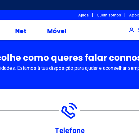
|
|
Ajuda
Quem somos
Apoio
Net
Móvel
colhe como queres falar conno
idades. Estamos à tua disposição para ajudar e aconselhar sem
Telefone