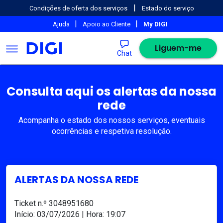
|
Condições de oferta dos serviços
Estado do serviço
|
|
Ajuda
Apoio ao Cliente
My DIGI
Liguem-me
Chat
Consulta aqui os alertas da nossa
rede
Acompanha o estado dos nossos serviços, eventuais
ocorrências e respetiva resolução.
ALERTAS DA NOSSA REDE
Ticket n.º 3048951680
Início: 03/07/2026 | Hora: 19:07