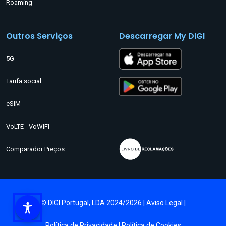
Roaming
Outros Serviços
Descarregar My DIGI
5G
Tarifa social
eSIM
VoLTE - VoWIFI
Comparador Preços
© DIGI Portugal, LDA 2024/2026 |
Aviso Legal
|
Política de Privacidade
|
Política de Cookies