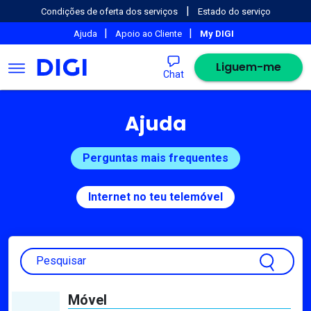
|
Condições de oferta dos serviços
Estado do serviço
|
|
Ajuda
Apoio ao Cliente
My DIGI
Liguem-me
Chat
Ajuda
Perguntas mais frequentes
Internet no teu telemóvel
Pesquisar
Móvel