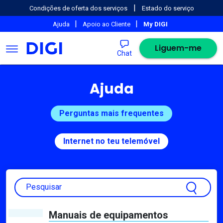
|
Condições de oferta dos serviços
Estado do serviço
|
|
Ajuda
Apoio ao Cliente
My DIGI
Liguem-me
Chat
Ajuda
Perguntas mais frequentes
Internet no teu telemóvel
Pesquisar
Manuais de equipamentos