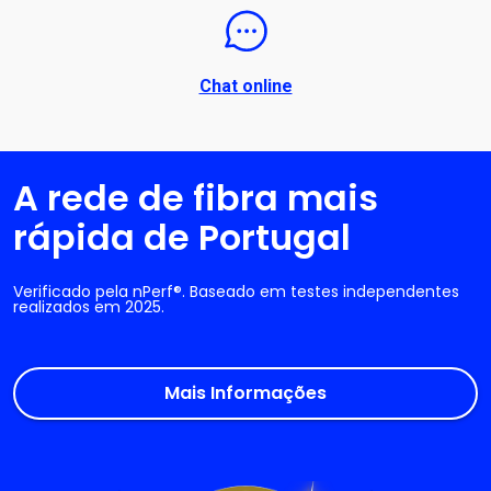
Chat online
A rede de fibra mais
rápida de Portugal
Verificado pela nPerf®. Baseado em testes independentes
realizados em 2025.
Mais Informações