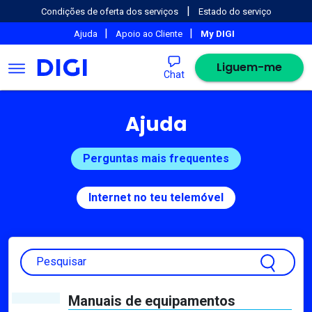
|
Condições de oferta dos serviços
Estado do serviço
|
|
Ajuda
Apoio ao Cliente
My DIGI
Liguem-me
Chat
Ajuda
Perguntas mais frequentes
Internet no teu telemóvel
Pesquisar
Manuais de equipamentos