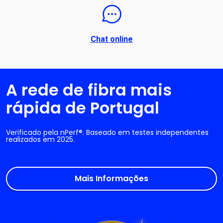
Chat online
A rede de fibra mais
rápida de Portugal
Verificado pela nPerf®. Baseado em testes independentes
realizados em 2025.
Mais Informações