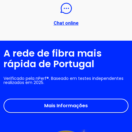
Chat online
A rede de fibra mais
rápida de Portugal
Verificado pela nPerf®. Baseado em testes independentes
realizados em 2025.
Mais Informações