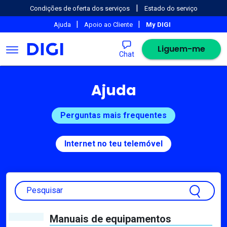
|
Condições de oferta dos serviços
Estado do serviço
|
|
Ajuda
Apoio ao Cliente
My DIGI
Liguem-me
Chat
Ajuda
Perguntas mais frequentes
Internet no teu telemóvel
Pesquisar
Manuais de equipamentos