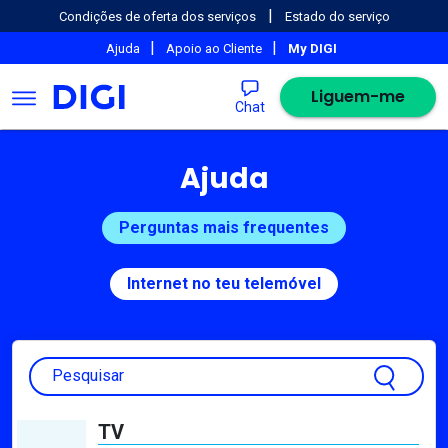
|
Condições de oferta dos serviços
Estado do serviço
|
|
Ajuda
Apoio ao Cliente
My DIGI
Liguem-me
Chat
Ajuda
Perguntas mais frequentes
Internet no teu telemóvel
Pesquisar
TV