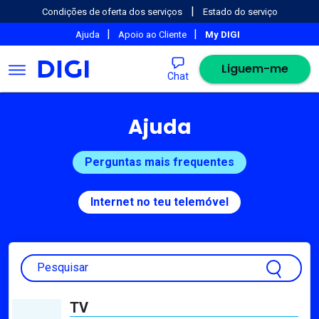
|
Condições de oferta dos serviços
Estado do serviço
|
|
Ajuda
Apoio ao Cliente
My DIGI
Liguem-me
Chat
Ajuda
Perguntas mais frequentes
Internet no teu telemóvel
Pesquisar
TV