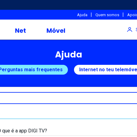
|
|
Ajuda
Quem somos
Apoio
Net
Móvel
Ajuda
Perguntas mais frequentes
Internet no teu telemóve
 que é a app DIGI TV?