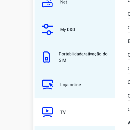
C
Net
O
Q
My DIGI
E
Portabilidade/ativação do
Q
SIM
C
C
Loja online
Q
Q
TV
A