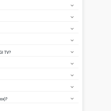
GI TV?
box)?