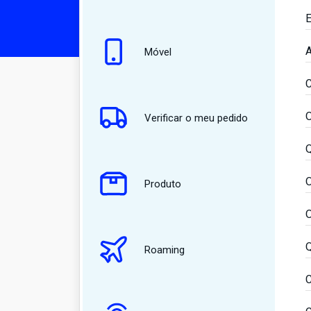
E
A
Móvel
C
O
Verificar o meu pedido
Q
O
Produto
O
Q
Roaming
C