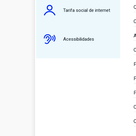
Q
Tarifa social de internet
C
A
Acessibilidades
C
P
P
P
C
C