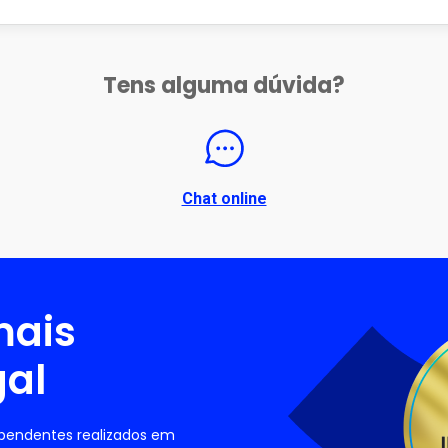
Tens alguma dúvida?
Chat online
mais
gal
ependentes realizados em