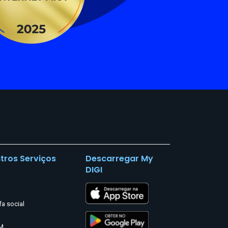
tros Serviços
Descarregar My
DIGI
fa social
M