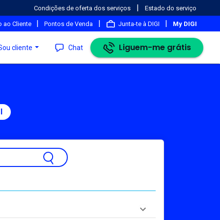
|
Condições de oferta dos serviços
Estado do serviço
|
|
|
 ao Cliente
Pontos de Venda
Junta-te à DIGI
My DIGI
Liguem-me grátis
Sou cliente
Chat
l