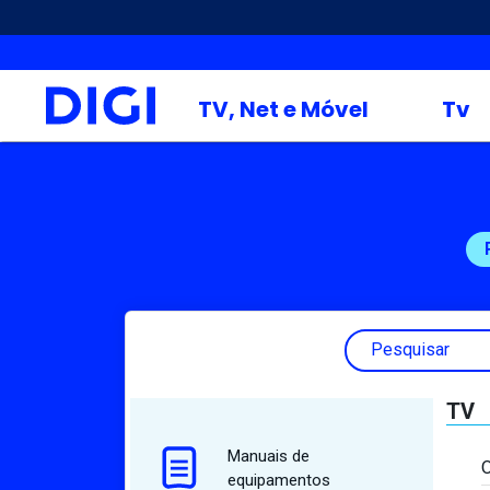
TV, Net e Móvel
Tv
Pesquisar
TV
Manuais de
O
equipamentos