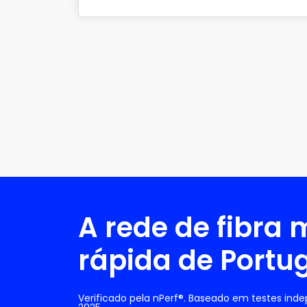
A rede de fibra 
rápida de Portu
Verificado pela nPerf®. Baseado em testes ind