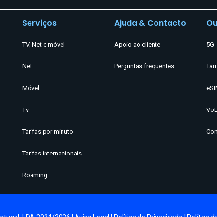
Serviços
Ajuda & Contacto
Ou
TV, Net e móvel
Apoio ao cliente
5G
Net
Perguntas frequentes
Tari
Móvel
eSI
Tv
VoL
Tarifas por minuto
Com
Tarifas internacionais
Roaming