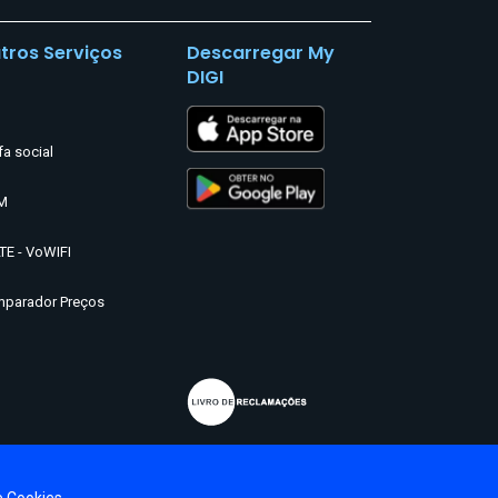
tros Serviços
Descarregar My
DIGI
fa social
M
TE - VoWIFI
parador Preços