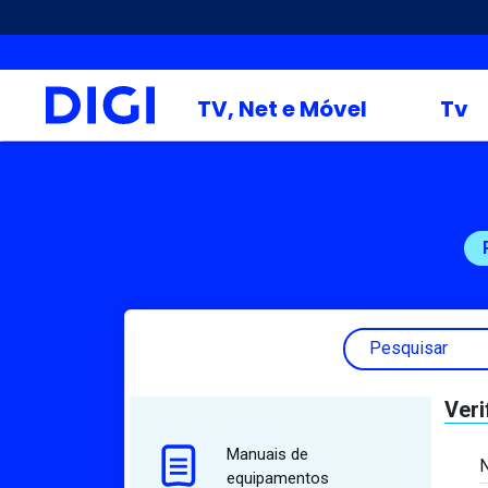
TV, Net e Móvel
Tv
Pesquisar
Veri
Manuais de
N
equipamentos