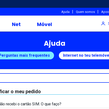
|
|
Ajuda
Quem somos
Apoio
Net
Móvel
Ajuda
Perguntas mais frequentes
Internet no teu telemóve
ficar o meu pedido
ão recebi o cartão SIM. O que faço?