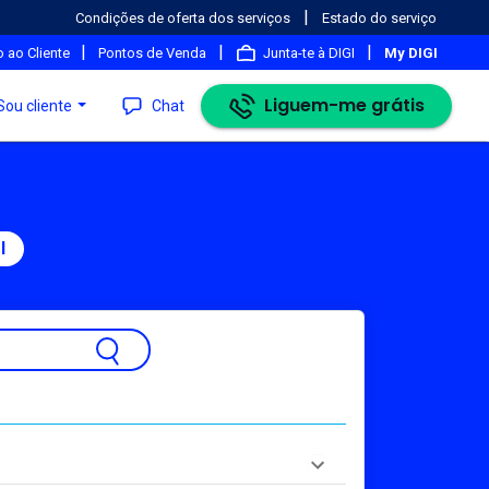
|
Condições de oferta dos serviços
Estado do serviço
|
|
|
 ao Cliente
Pontos de Venda
Junta-te à DIGI
My DIGI
Liguem-me grátis
Sou cliente
Chat
l