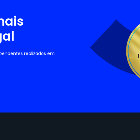
mais
gal
ependentes realizados em