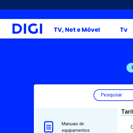
TV, Net e Móvel
Tv
Pesquisar
Tari
Manuais de
O
equipamentos