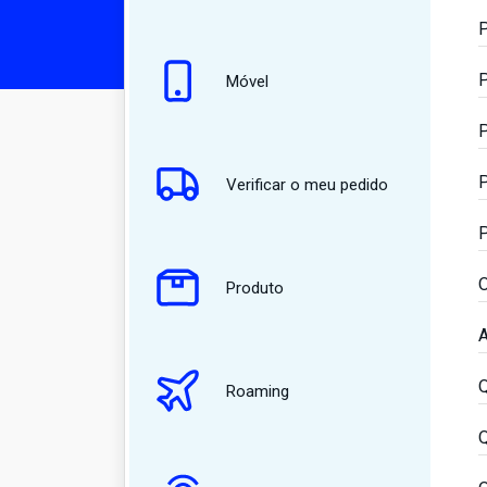
P
P
Móvel
P
P
Verificar o meu pedido
P
O
Produto
A
Q
Roaming
Q