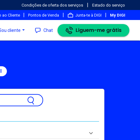
|
Condições de oferta dos serviços
Estado do serviço
|
|
|
 ao Cliente
Pontos de Venda
Junta-te à DIGI
My DIGI
Liguem-me grátis
Sou cliente
Chat
l