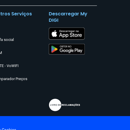
tros Serviços
Descarregar My
DIGI
fa social
M
TE - VoWIFI
parador Preços