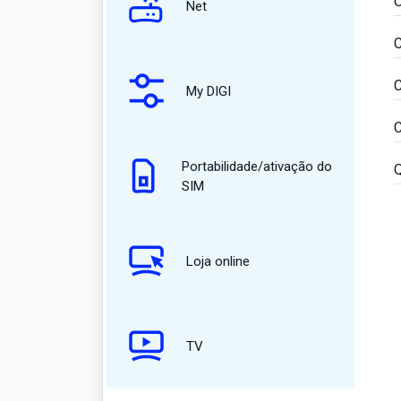
O
Net
C
C
My DIGI
C
Portabilidade/ativação do
Q
SIM
Loja online
TV