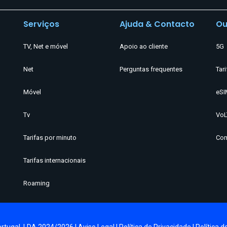
Serviços
Ajuda & Contacto
Ou
TV, Net e móvel
Apoio ao cliente
5G
Net
Perguntas frequentes
Tari
Móvel
eSI
Tv
VoL
Tarifas por minuto
Com
Tarifas internacionais
Roaming