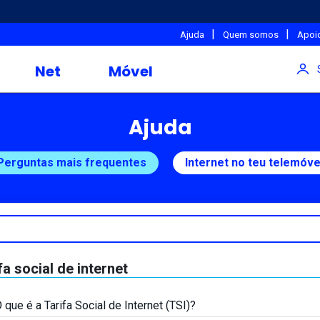
|
|
Ajuda
Quem somos
Apoio
Net
Móvel
Ajuda
Perguntas mais frequentes
Internet no teu telemóve
fa social de internet
 que é a Tarifa Social de Internet (TSI)?