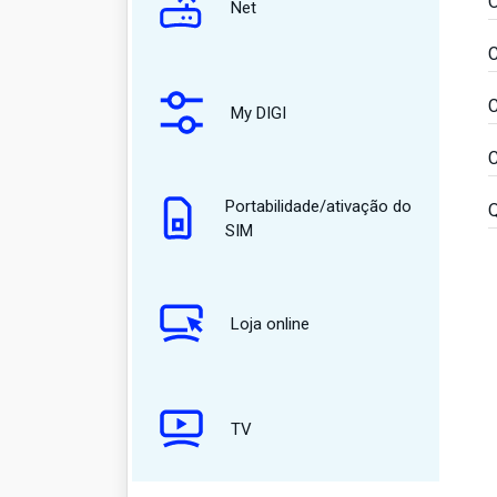
O
Net
C
C
My DIGI
C
Portabilidade/ativação do
Q
SIM
Loja online
TV