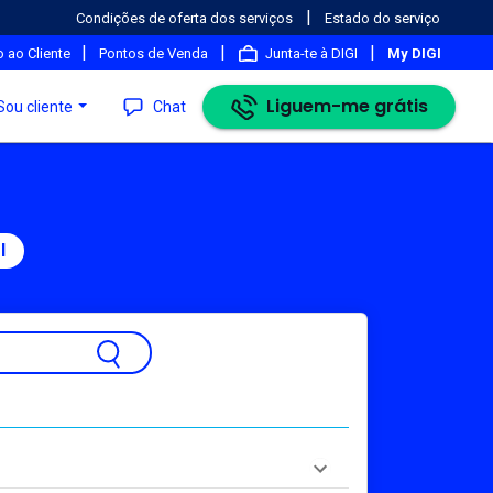
|
Condições de oferta dos serviços
Estado do serviço
|
|
|
 ao Cliente
Pontos de Venda
Junta-te à DIGI
My DIGI
Liguem-me grátis
Sou cliente
Chat
l