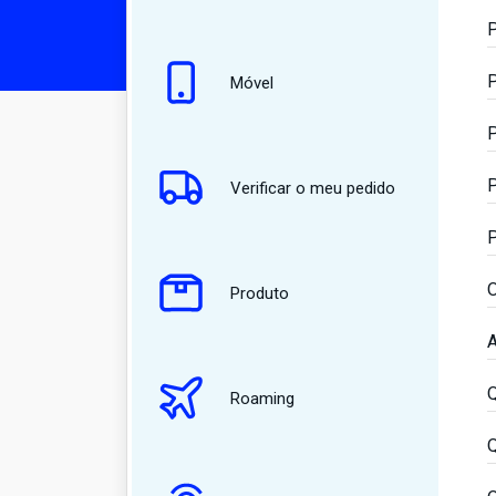
P
P
Móvel
P
P
Verificar o meu pedido
P
O
Produto
A
Q
Roaming
Q