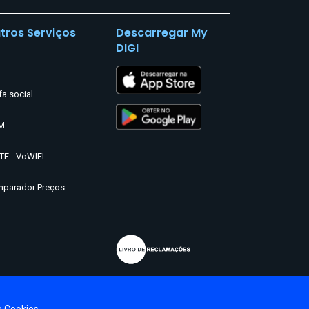
tros Serviços
Descarregar My
DIGI
fa social
M
TE - VoWIFI
parador Preços