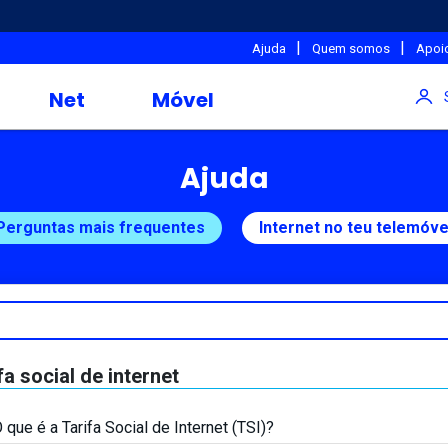
|
|
Ajuda
Quem somos
Apoio
Net
Móvel
Ajuda
Perguntas mais frequentes
Internet no teu telemóve
fa social de internet
 que é a Tarifa Social de Internet (TSI)?