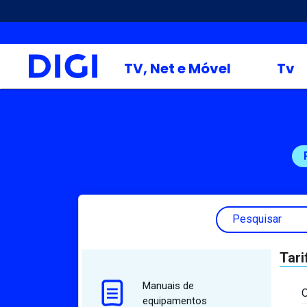
TV, Net e Móvel
Tv
Pesquisar
Tari
Manuais de
O
equipamentos