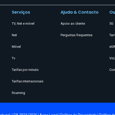
Serviços
Ajuda & Contacto
Ou
TV, Net e móvel
Apoio ao cliente
5G
Net
Perguntas frequentes
Tari
Móvel
eSI
Tv
VoL
Tarifas por minuto
Com
Tarifas internacionais
Roaming