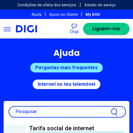
|
Condições de oferta dos serviços
Estado do serviço
|
|
Ajuda
Apoio ao Cliente
My DIGI
Liguem-me
Chat
Ajuda
Perguntas mais frequentes
Internet no teu telemóvel
Pesquisar
Tarifa social de internet