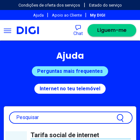
|
Condições de oferta dos serviços
Estado do serviço
|
|
Ajuda
Apoio ao Cliente
My DIGI
Liguem-me
Chat
Ajuda
Perguntas mais frequentes
Internet no teu telemóvel
Pesquisar
Tarifa social de internet