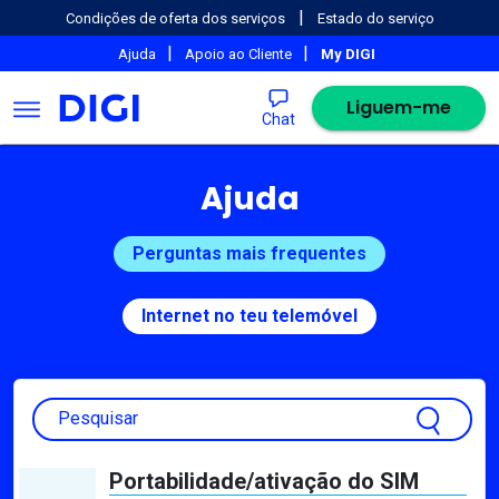
|
Condições de oferta dos serviços
Estado do serviço
|
|
Ajuda
Apoio ao Cliente
My DIGI
Liguem-me
Chat
Ajuda
Perguntas mais frequentes
Internet no teu telemóvel
Pesquisar
Portabilidade/ativação do SIM