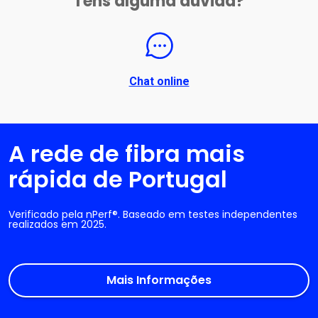
Tens alguma dúvida?
Chat online
A rede de fibra mais
rápida de Portugal
Verificado pela nPerf®. Baseado em testes independentes
realizados em 2025.
Mais Informações