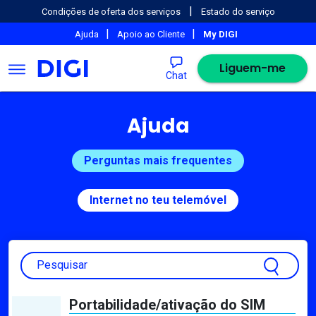
|
Condições de oferta dos serviços
Estado do serviço
|
|
Ajuda
Apoio ao Cliente
My DIGI
Liguem-me
Chat
Ajuda
Perguntas mais frequentes
Internet no teu telemóvel
Pesquisar
Portabilidade/ativação do SIM