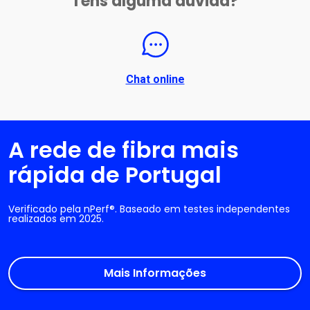
Tens alguma dúvida?
Chat online
A rede de fibra mais
rápida de Portugal
Verificado pela nPerf®. Baseado em testes independentes
realizados em 2025.
Mais Informações