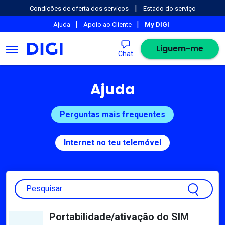
|
Condições de oferta dos serviços
Estado do serviço
|
|
Ajuda
Apoio ao Cliente
My DIGI
Liguem-me
Chat
Ajuda
Perguntas mais frequentes
Internet no teu telemóvel
Pesquisar
Portabilidade/ativação do SIM