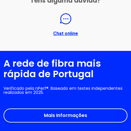
Tens alguma dúvida?
Chat online
A rede de fibra mais
rápida de Portugal
Verificado pela nPerf®. Baseado em testes independentes
realizados em 2025.
Mais Informações