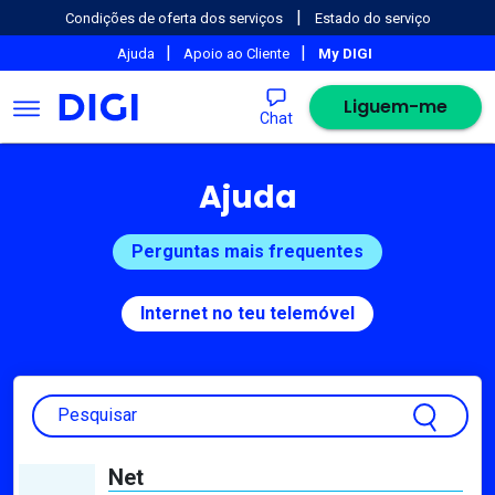
|
Condições de oferta dos serviços
Estado do serviço
|
|
Ajuda
Apoio ao Cliente
My DIGI
Liguem-me
Chat
Ajuda
Perguntas mais frequentes
Internet no teu telemóvel
Pesquisar
Net