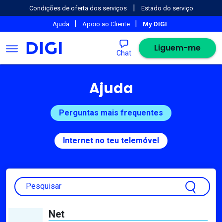
|
Condições de oferta dos serviços
Estado do serviço
|
|
Ajuda
Apoio ao Cliente
My DIGI
Liguem-me
Chat
Ajuda
Perguntas mais frequentes
Internet no teu telemóvel
Pesquisar
Net