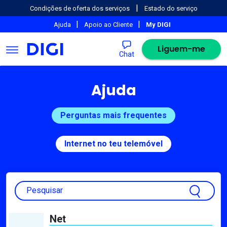
|
Condições de oferta dos serviços
Estado do serviço
|
|
Ajuda
Apoio ao Cliente
My DIGI
Liguem-me
Chat
Ajuda
Perguntas mais frequentes
Internet no teu telemóvel
Pesquisar
Net