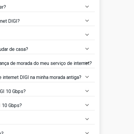
er?
net DIGI?
udar de casa?
dança de morada do meu serviço de internet?
 internet DIGI na minha morada antiga?
IGI 10 Gbps?
I 10 Gbps?
o?