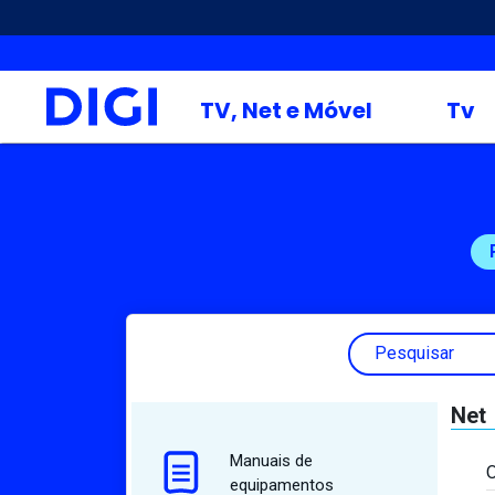
TV, Net e Móvel
Tv
Pesquisar
Net
Manuais de
O
equipamentos