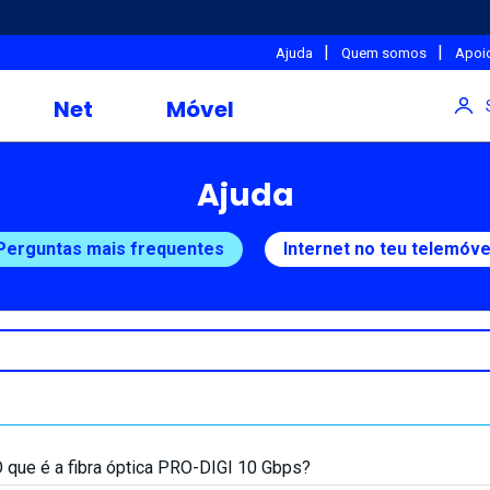
|
|
Ajuda
Quem somos
Apoio
Net
Móvel
Ajuda
Perguntas mais frequentes
Internet no teu telemóve
 que é a fibra óptica PRO-DIGI 10 Gbps?