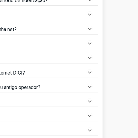
eríodo de fidelização?
nha net?
ternet DIGI?
u antigo operador?