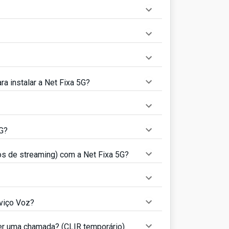
a instalar a Net Fixa 5G?
5G?
ços de streaming) com a Net Fixa 5G?
viço Voz?
er uma chamada? (CLIR temporário)