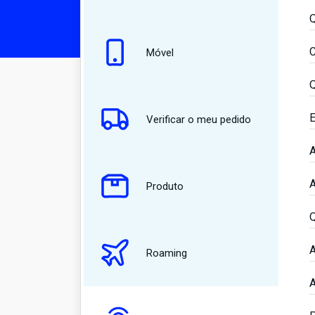
Q
C
Móvel
Q
E
Verificar o meu pedido
A
A
Produto
Q
A
Roaming
A