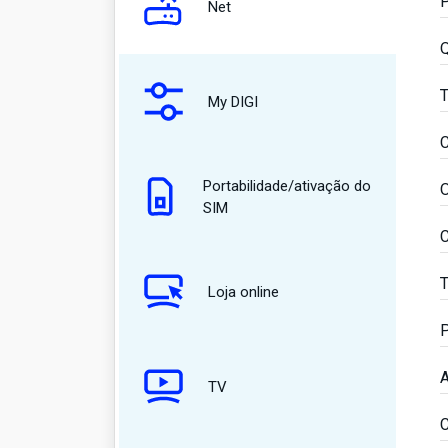
P
Net
Q
T
My DIGI
C
Portabilidade/ativação do
O
SIM
C
T
Loja online
P
A
TV
C