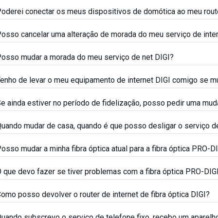
oderei conectar os meus dispositivos de domótica ao meu rout
osso cancelar uma alteração de morada do meu serviço de inter
osso mudar a morada do meu serviço de net DIGI?
enho de levar o meu equipamento de internet DIGI comigo se m
e ainda estiver no período de fidelização, posso pedir uma mu
uando mudar de casa, quando é que posso desligar o serviço de
osso mudar a minha fibra óptica atual para a fibra óptica PRO-D
 que devo fazer se tiver problemas com a fibra óptica PRO-DIG
omo posso devolver o router de internet de fibra óptica DIGI?
uando subscrevo o serviço de telefone fixo, recebo um aparelh