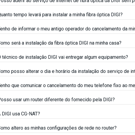
osso aderir ao serviço de internet de fibra óptica da DIGI sem p
uanto tempo levará para instalar a minha fibra óptica DIGI?
enho de informar o meu antigo operador do cancelamento da mi
omo será a instalação da fibra óptica DIGI na minha casa?
 técnico de instalação DIGI vai entregar algum equipamento?
omo posso alterar o dia e horário da instalação do serviço de in
enho que comunicar o cancelamento do meu telefone fixo ao me
osso usar um router diferente do fornecido pela DIGI?
 DIGI usa CG-NAT?
omo altero as minhas configurações de rede no router?