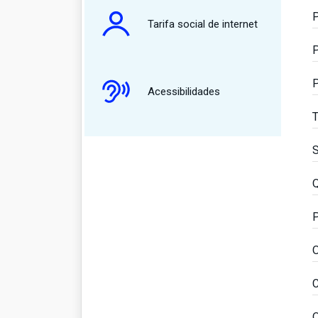
P
Tarifa social de internet
P
P
Acessibilidades
T
S
Q
P
O
C
Q