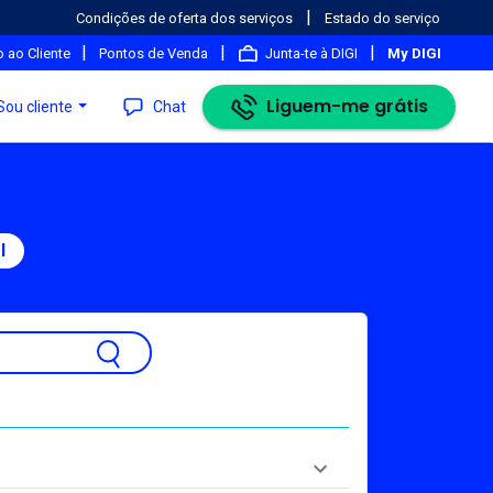
|
Condições de oferta dos serviços
Estado do serviço
|
|
|
 ao Cliente
Pontos de Venda
Junta-te à DIGI
My DIGI
Liguem-me grátis
Sou cliente
Chat
l