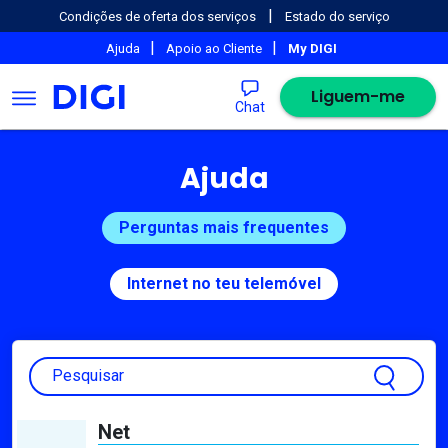
|
Condições de oferta dos serviços
Estado do serviço
|
|
Ajuda
Apoio ao Cliente
My DIGI
Liguem-me
Chat
Ajuda
Perguntas mais frequentes
Internet no teu telemóvel
Pesquisar
Net