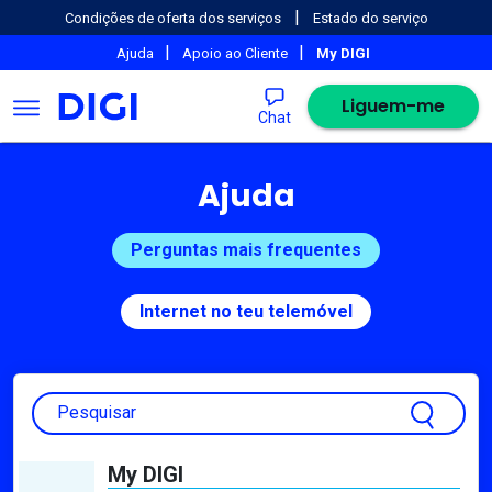
|
Condições de oferta dos serviços
Estado do serviço
|
|
Ajuda
Apoio ao Cliente
My DIGI
Liguem-me
Chat
Ajuda
Perguntas mais frequentes
Internet no teu telemóvel
Pesquisar
My DIGI