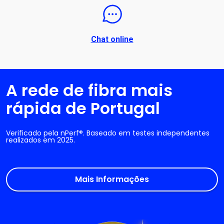
Chat online
A rede de fibra mais
rápida de Portugal
Verificado pela nPerf®. Baseado em testes independentes
realizados em 2025.
Mais Informações