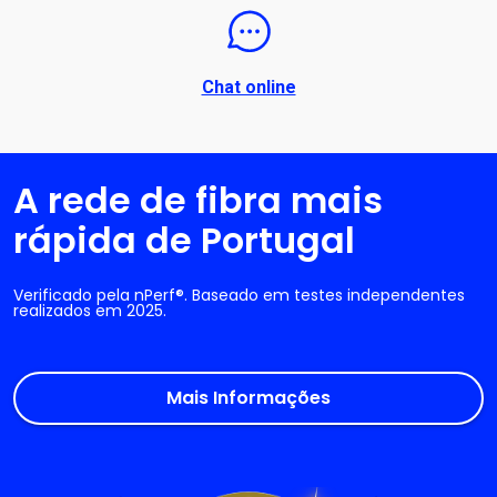
Chat online
A rede de fibra mais
rápida de Portugal
Verificado pela nPerf®. Baseado em testes independentes
realizados em 2025.
Mais Informações