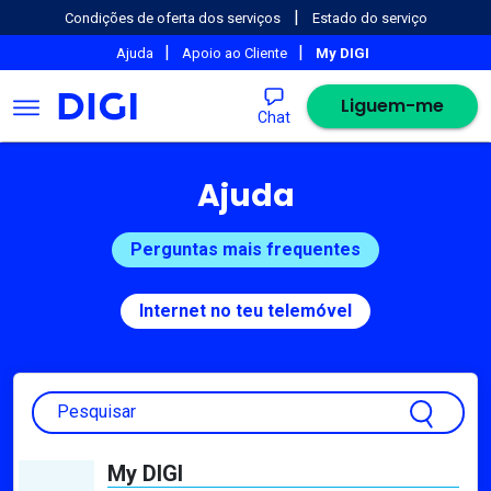
|
Condições de oferta dos serviços
Estado do serviço
|
|
Ajuda
Apoio ao Cliente
My DIGI
Liguem-me
Chat
Ajuda
Perguntas mais frequentes
Internet no teu telemóvel
Pesquisar
My DIGI