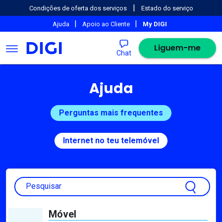
|
Condições de oferta dos serviços
Estado do serviço
|
|
Ajuda
Apoio ao Cliente
My DIGI
Liguem-me
Chat
Ajuda
Perguntas mais frequentes
Internet no teu telemóvel
Pesquisar
Móvel