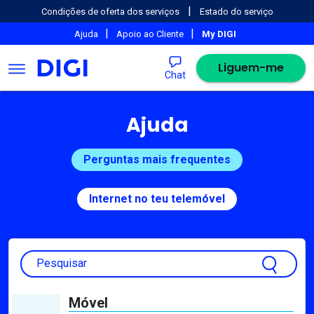
|
Condições de oferta dos serviços
Estado do serviço
|
|
Ajuda
Apoio ao Cliente
My DIGI
Liguem-me
Chat
Ajuda
Perguntas mais frequentes
Internet no teu telemóvel
Pesquisar
Móvel