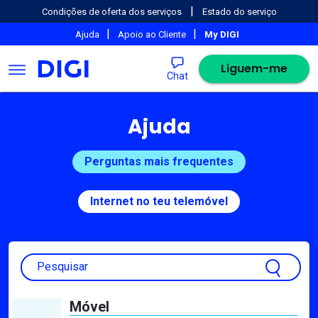
|
Condições de oferta dos serviços
Estado do serviço
|
|
Ajuda
Apoio ao Cliente
My DIGI
Liguem-me
Chat
Ajuda
Perguntas mais frequentes
Internet no teu telemóvel
Pesquisar
Móvel