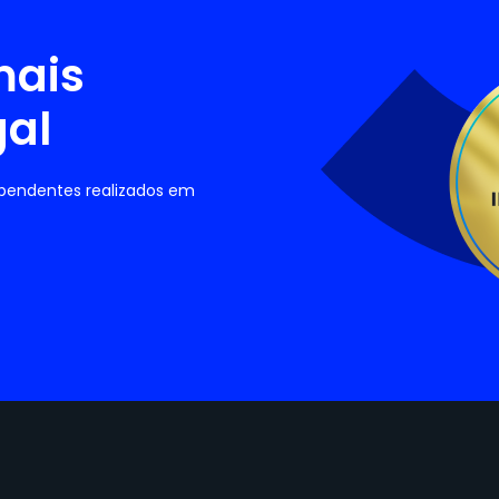
mais
gal
ependentes realizados em