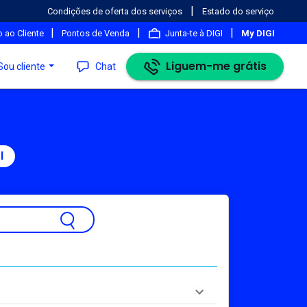
|
Condições de oferta dos serviços
Estado do serviço
|
|
|
 ao Cliente
Pontos de Venda
Junta-te à DIGI
My DIGI
Liguem-me grátis
Sou cliente
Chat
l