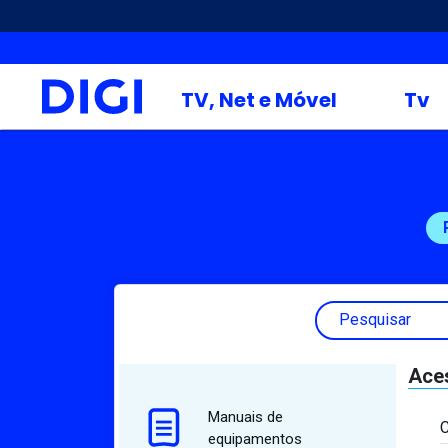
TV, Net e Móvel
Tv
Pesquisar
Aces
Manuais de
C
equipamentos