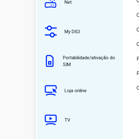
C
Net
Q
Q
My DIGI
Q
Portabilidade/ativação do
P
SIM
P
O
Loja online
TV