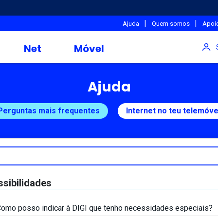
|
|
Ajuda
Quem somos
Apoio
Net
Móvel
Ajuda
Perguntas mais frequentes
Internet no teu telemóve
sibilidades
omo posso indicar à DIGI que tenho necessidades especiais?