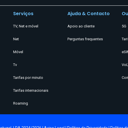
Serviços
Ajuda & Contacto
Ou
TV, Net e móvel
Apoio ao cliente
5G
Net
Perguntas frequentes
Tari
Móvel
eSI
Tv
VoL
Tarifas por minuto
Com
Tarifas internacionais
Roaming