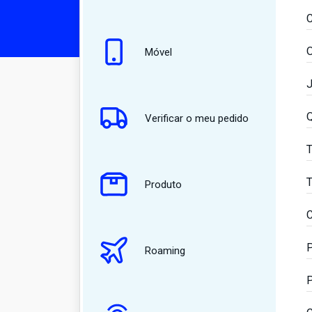
C
O
Móvel
J
Q
Verificar o meu pedido
T
T
Produto
C
P
Roaming
P