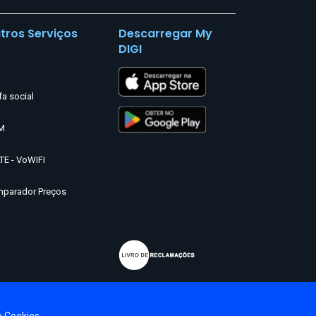
tros Serviços
Descarregar My
DIGI
fa social
M
TE - VoWIFI
parador Preços