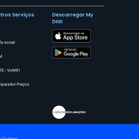
tros Serviços
Descarregar My
DIGI
fa social
M
TE - VoWIFI
parador Preços