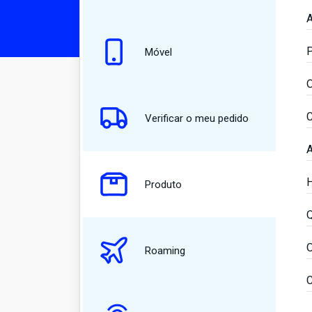
A
P
Móvel
O
C
Verificar o meu pedido
A
H
Produto
Q
O
Roaming
C