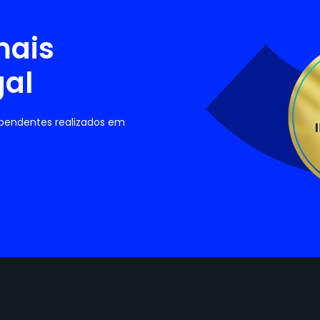
mais
gal
ependentes realizados em