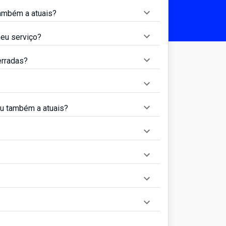
ambém a atuais?
meu serviço?
erradas?
ou também a atuais?