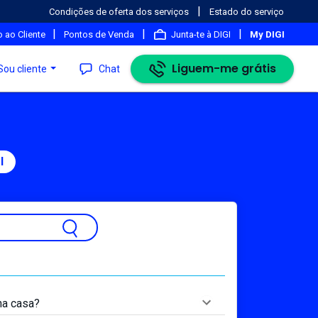
|
Condições de oferta dos serviços
Estado do serviço
|
|
|
 ao Cliente
Pontos de Venda
Junta-te à DIGI
My DIGI
Liguem-me grátis
Sou cliente
Chat
l
ha casa?