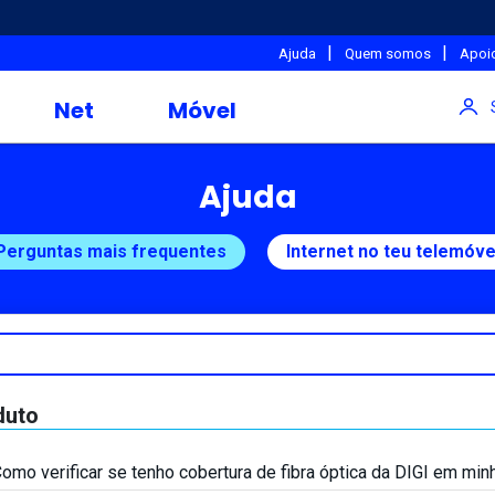
|
|
Ajuda
Quem somos
Apoio
Net
Móvel
Ajuda
Perguntas mais frequentes
Internet no teu telemóve
duto
omo verificar se tenho cobertura de fibra óptica da DIGI em min