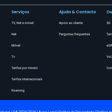
Serviços
Ajuda & Contacto
Ou
TV, Net e móvel
Apoio ao cliente
5G
Net
Perguntas frequentes
Tari
Móvel
eSI
Tv
VoL
Tarifas por minuto
Com
Tarifas internacionais
Roaming