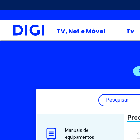
TV, Net e Móvel
Tv
Pesquisar
Pro
Manuais de
C
equipamentos