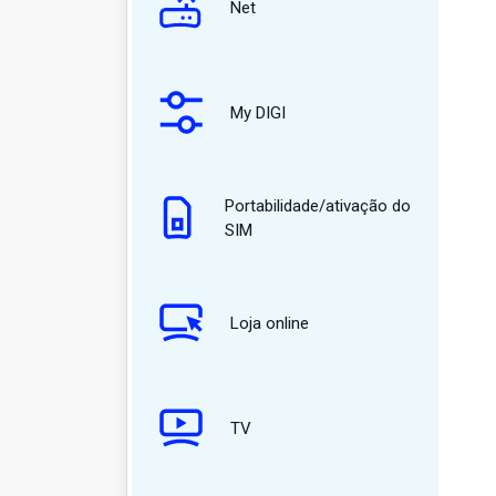
Net
My DIGI
Portabilidade/ativação do
SIM
Loja online
TV