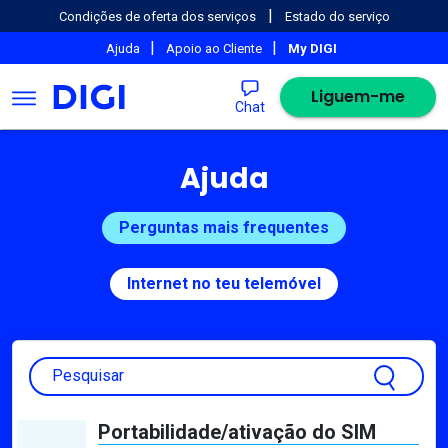
|
Condições de oferta dos serviços
Estado do serviço
|
|
Ajuda
Apoio ao Cliente
My DIGI
Liguem-me
Chat
Ajuda
Perguntas mais frequentes
Internet no teu telemóvel
Pesquisar
Portabilidade/ativação do SIM