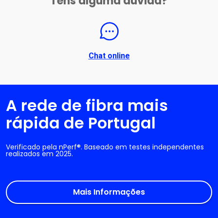
Tens alguma dúvida?
Chat online
A rede de fibra mais
rápida de Portugal
Verificado pela nPerf®. Baseado em testes independentes
realizados em 2025.
Mais Informações