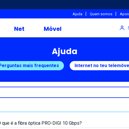
|
|
Ajuda
Quem somos
Apoio
Net
Móvel
Ajuda
Perguntas mais frequentes
Internet no teu telemóve
 que é a fibra óptica PRO-DIGI 10 Gbps?