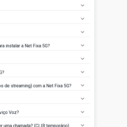
a instalar a Net Fixa 5G?
5G?
ços de streaming) com a Net Fixa 5G?
viço Voz?
er uma chamada? (CLIR temporário)