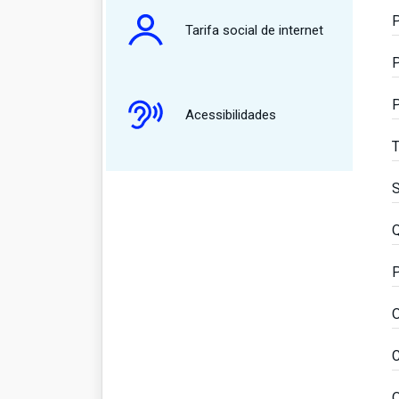
P
Tarifa social de internet
P
P
Acessibilidades
T
S
Q
P
O
C
Q