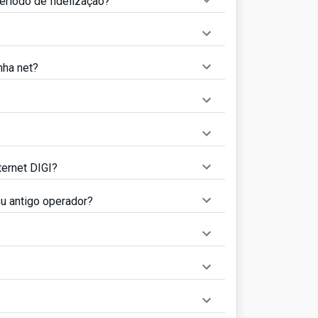
eríodo de fidelização?
nha net?
ternet DIGI?
u antigo operador?