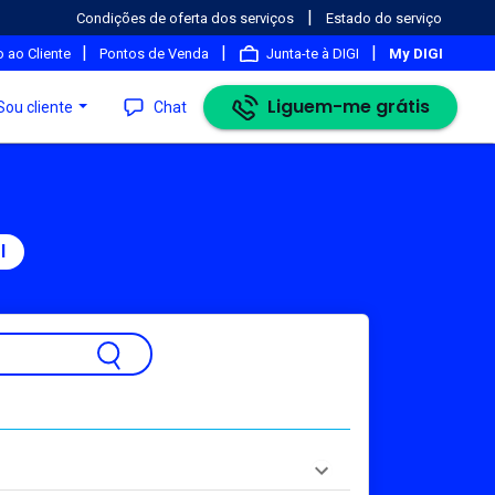
|
Condições de oferta dos serviços
Estado do serviço
|
|
|
 ao Cliente
Pontos de Venda
Junta-te à DIGI
My DIGI
Liguem-me grátis
Sou cliente
Chat
l