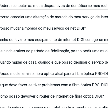
oderei conectar os meus dispositivos de domótica ao meu rout
osso cancelar uma alteração de morada do meu serviço de inter
osso mudar a morada do meu serviço de net DIGI?
enho de levar o meu equipamento de internet DIGI comigo se m
e ainda estiver no período de fidelização, posso pedir uma mu
uando mudar de casa, quando é que posso desligar o serviço de
osso mudar a minha fibra óptica atual para a fibra óptica PRO-D
 que devo fazer se tiver problemas com a fibra óptica PRO-DIG
omo posso devolver o router de internet de fibra óptica DIGI?
uando subscrevo o serviço de telefone fixo, recebo um aparelh