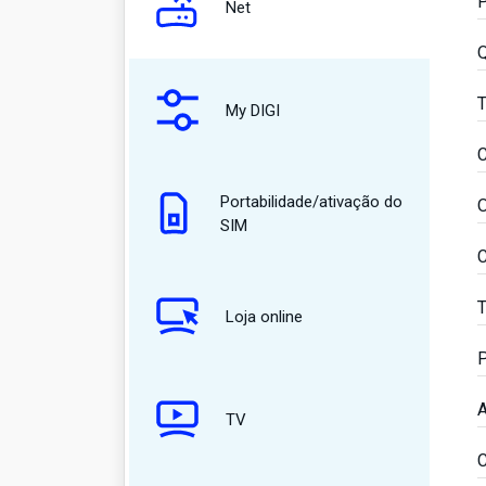
P
Net
Q
T
My DIGI
C
Portabilidade/ativação do
O
SIM
C
T
Loja online
P
A
TV
C