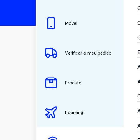
Q
C
Móvel
Q
E
Verificar o meu pedido
A
A
Produto
Q
A
Roaming
A