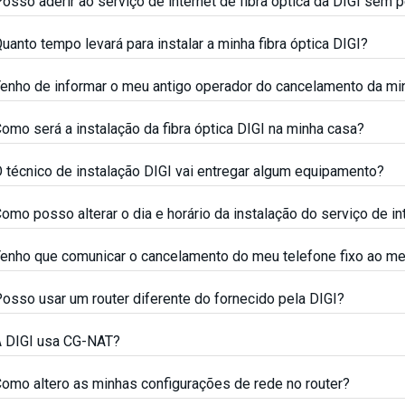
osso aderir ao serviço de internet de fibra óptica da DIGI sem p
uanto tempo levará para instalar a minha fibra óptica DIGI?
enho de informar o meu antigo operador do cancelamento da mi
omo será a instalação da fibra óptica DIGI na minha casa?
 técnico de instalação DIGI vai entregar algum equipamento?
omo posso alterar o dia e horário da instalação do serviço de in
enho que comunicar o cancelamento do meu telefone fixo ao me
osso usar um router diferente do fornecido pela DIGI?
 DIGI usa CG-NAT?
omo altero as minhas configurações de rede no router?