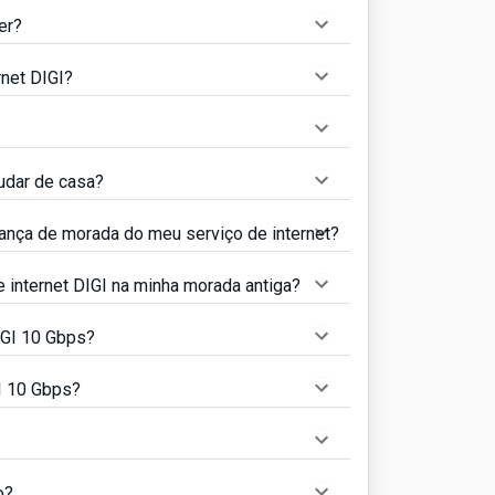
er?
net DIGI?
udar de casa?
dança de morada do meu serviço de internet?
 internet DIGI na minha morada antiga?
IGI 10 Gbps?
I 10 Gbps?
o?