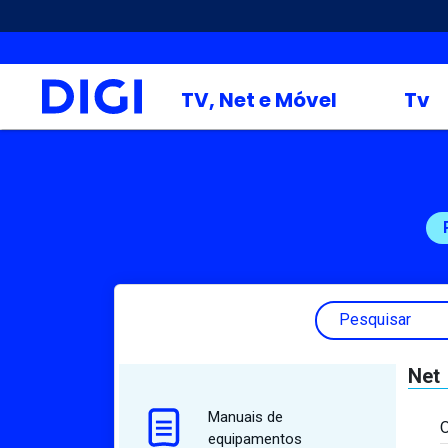
TV, Net e Móvel
Tv
Pesquisar
Net
Manuais de
O
equipamentos