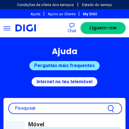
|
Condições de oferta dos serviços
Estado do serviço
|
|
Ajuda
Apoio ao Cliente
My DIGI
Liguem-me
Chat
Ajuda
Perguntas mais frequentes
Internet no teu telemóvel
Pesquisar
Móvel