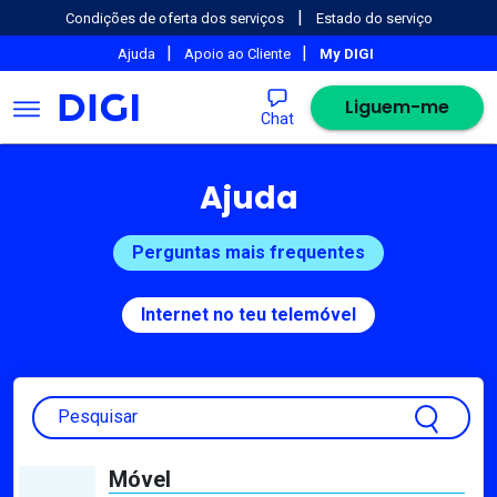
|
Condições de oferta dos serviços
Estado do serviço
|
|
Ajuda
Apoio ao Cliente
My DIGI
Liguem-me
Chat
Ajuda
Perguntas mais frequentes
Internet no teu telemóvel
Pesquisar
Móvel