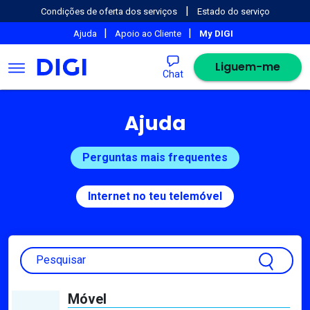
|
Condições de oferta dos serviços
Estado do serviço
|
|
Ajuda
Apoio ao Cliente
My DIGI
Liguem-me
Chat
Ajuda
Perguntas mais frequentes
Internet no teu telemóvel
Pesquisar
Móvel