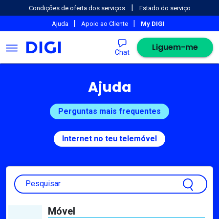
|
Condições de oferta dos serviços
Estado do serviço
|
|
Ajuda
Apoio ao Cliente
My DIGI
Liguem-me
Chat
Ajuda
Perguntas mais frequentes
Internet no teu telemóvel
Pesquisar
Móvel