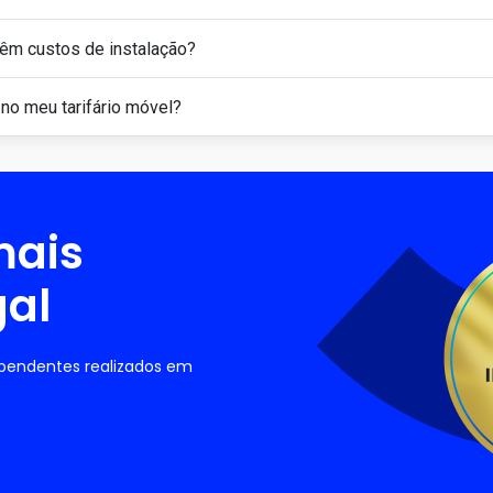
têm custos de instalação?
 no meu tarifário móvel?
mais
gal
ependentes realizados em