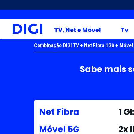
TV, Net e Móvel
Tv
Combinação DIGI TV + Net Fibra 1Gb + Móve
Sabe mais s
Net Fibra
1 G
Móvel 5G
2x 