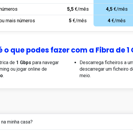
 números
5,5
€/mês
4,5
€/mês
 ou mais números
5
€/mês
4
€/mês
 é o que podes fazer com a Fibra de 1
trica de
1 Gbps
para navegar
Descarrega ficheiros a u
aming ou jogar online de
descarregar um ficheiro 
ão
.
meio.
I na minha casa?