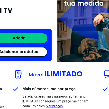
I TV
Aderir
Adicionar produtos
ILIMITADO
Móvel
ca
Mais números, melhor preço
Se adicionares mais números ao tarifário
ILIMITADO consegues um preço melhor em
cada um deles.
Ver preços
.
ões.