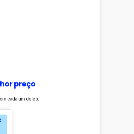
lhor preço
 em cada um deles:
t