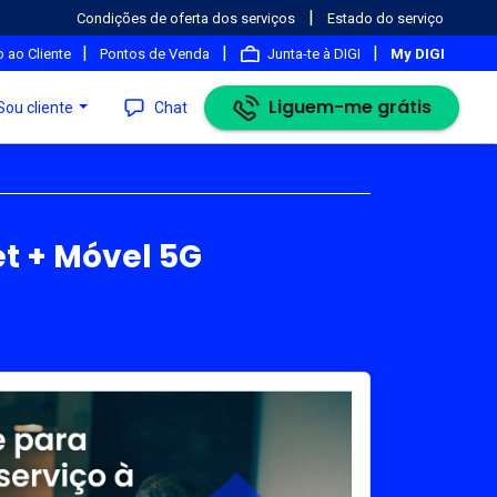
|
Condições de oferta dos serviços
Estado do serviço
|
|
|
 ao Cliente
Pontos de Venda
Junta-te à DIGI
My DIGI
Liguem-me grátis
Sou cliente
Chat
t + Móvel 5G