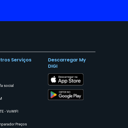
tros Serviços
Descarregar My
DIGI
fa social
M
TE - VoWIFI
parador Preços