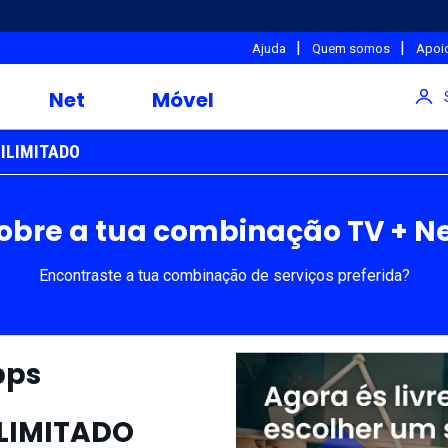
|
|
Ajuda
Quem somos
Apoio
Net
Móvel
l ILIMITADO
obre a tua combinação TV + Ne
Encontraste a tua combinação de serviços preferida?
bps
ILIMITADO