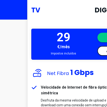
TV
DIG
29
€/mês
Impostos incluídos
1 Gbps
Net Fibra
Velocidade de Internet de fibra ópti
simétrica
Desfruta da mesma velocidade de upload e
download com uma conexão sem interrupç