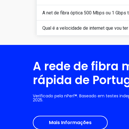
A net de fibra óptica 500 Mbps ou 1 Gbps 
Qual é a velocidade de internet que vou ter
A rede de fibra 
rápida de Portu
Verificado pela nPerf®. Baseado em testes ind
2025.
Mais Informações