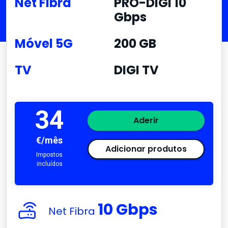
Net Fibra
PRO-DIGI 10
Gbps
Móvel 5G
200 GB
TV
DIGI TV
34
Aderir
€/mês
Adicionar produtos
Impostos
incluídos
10 Gbps
Net Fibra