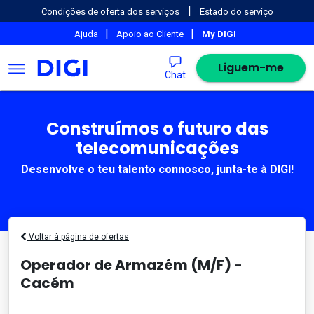
|
Condições de oferta dos serviços
Estado do serviço
|
|
Ajuda
Apoio ao Cliente
My DIGI
Liguem-me
Chat
Construímos o futuro das
telecomunicações
Desenvolve o teu talento connosco, junta-te à DIGI!
Voltar à página de ofertas
Operador de Armazém (M/F) -
Cacém