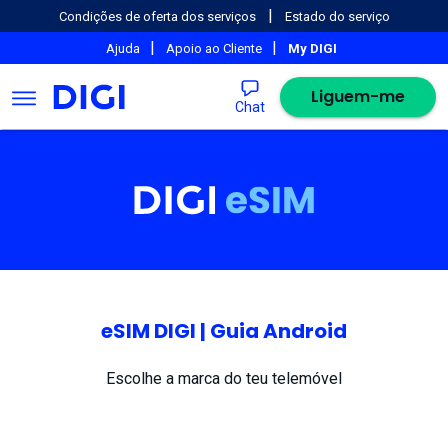
|
Condições de oferta dos serviços
Estado do serviço
|
|
Ajuda
Apoio ao Cliente
My DIGI
Liguem-me
Chat
eSIM DIGI | Guia Android
Escolhe a marca do teu telemóvel