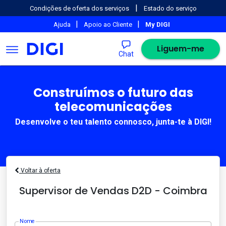
|
Condições de oferta dos serviços
Estado do serviço
|
|
Ajuda
Apoio ao Cliente
My DIGI
Liguem-me
Chat
Construímos o futuro das
telecomunicações
Desenvolve o teu talento connosco, junta-te à DIGI!
Voltar à oferta
Supervisor de Vendas D2D - Coimbra
Nome